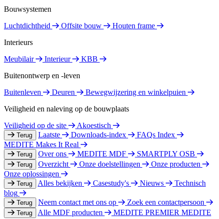
Bouwsystemen
Luchtdichtheid
Offsite bouw
Houten frame
Interieurs
Meubilair
Interieur
KBB
Buitenontwerp en -leven
Buitenleven
Deuren
Bewegwijzering en winkelpuien
Veiligheid en naleving op de bouwplaats
Veiligheid op de site
Akoestisch
Laatste
Downloads-index
FAQs Index
Terug
MEDITE Makes It Real
Over ons
MEDITE MDF
SMARTPLY OSB
Terug
Overzicht
Onze doelstellingen
Onze producten
Terug
Onze oplossingen
Alles bekijken
Casestudy's
Nieuws
Technisch
Terug
blog
Neem contact met ons op
Zoek een contactpersoon
Terug
Alle MDF producten
MEDITE PREMIER
MEDITE
Terug