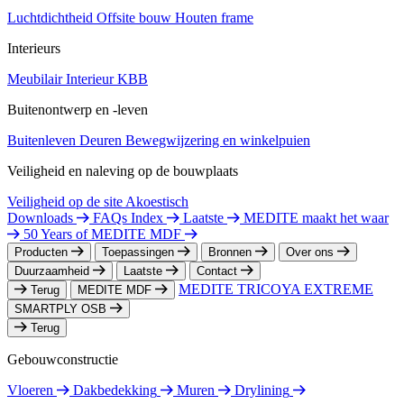
Luchtdichtheid
Offsite bouw
Houten frame
Interieurs
Meubilair
Interieur
KBB
Buitenontwerp en -leven
Buitenleven
Deuren
Bewegwijzering en winkelpuien
Veiligheid en naleving op de bouwplaats
Veiligheid op de site
Akoestisch
Downloads
FAQs Index
Laatste
MEDITE maakt het waar
50 Years of MEDITE MDF
Producten
Toepassingen
Bronnen
Over ons
Duurzaamheid
Laatste
Contact
MEDITE TRICOYA EXTREME
Terug
MEDITE MDF
SMARTPLY OSB
Terug
Gebouwconstructie
Vloeren
Dakbedekking
Muren
Drylining