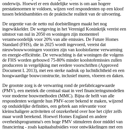
onderwijs. Hoewel er een duidelijke wens is om aan hogere
prestatienormen te voldoen, wijzen veel respondenten op een kloof
tussen beleidsambities en de praktische realiteit van de uitvoering.
De urgentie van de netto nul doelstellingen maakt het nog
ingewikkelder. De wetgeving in het Verenigd Koninkrijk vereist een
uitstoot van nul in 2050 en woningen zijn momenteel
verantwoordelijk voor 20% van alle emissies. De Future Homes
Standard (FHS), die in 2025 wordt ingevoerd, vereist dat
nieuwbouwwoningen voorzien zijn van koolstofarme verwarming
en energie-efficiëntie. De verwachting is dat woningen die volgens
de FHS worden gebouwd 75-80% minder koolstofemissies zullen
produceren in vergelijking met eerdere voorschriften (Approved
Document L 2013), met een sterke nadruk op luchtdichtheid en een
hoogwaardige bouwconstructie, inclusief muren, vloeren en daken.
De grootste zorg is de verwarring rond de prefabricagewaarde
(PMV), een metriek die centraal staat in veel financieringsmodellen
voor moderne bouwmethoden (MMC). Bijna de helft van alle
respondenten weigerde hun PMV-score bekend te maken, wijzend
op onduidelijke definities, een gebrek aan relevantie voor
kleinschaligere activiteiten of onzekerheid over hoe het cijfer zelfs
maar wordt berekend. Hoewel Homes England en andere
overheidsprogramma's een hoge PMV stimuleren door middel van
financiering - zoals kapitaalsubsidies voor ontwikkelingen met een