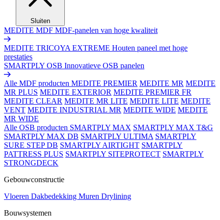
Sluiten
MEDITE MDF
MDF-panelen van hoge kwaliteit
MEDITE TRICOYA EXTREME
Houten paneel met hoge
prestaties
SMARTPLY OSB
Innovatieve OSB panelen
Alle MDF producten
MEDITE PREMIER
MEDITE MR
MEDITE
MR PLUS
MEDITE EXTERIOR
MEDITE PREMIER FR
MEDITE CLEAR
MEDITE MR LITE
MEDITE LITE
MEDITE
VENT
MEDITE INDUSTRIAL MR
MEDITE WIDE
MEDITE
MR WIDE
Alle OSB producten
SMARTPLY MAX
SMARTPLY MAX T&G
SMARTPLY MAX DB
SMARTPLY ULTIMA
SMARTPLY
SURE STEP DB
SMARTPLY AIRTIGHT
SMARTPLY
PATTRESS PLUS
SMARTPLY SITEPROTECT
SMARTPLY
STRONGDECK
Gebouwconstructie
Vloeren
Dakbedekking
Muren
Drylining
Bouwsystemen