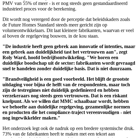
PMV van 55% of meer - is er nog steeds geen gestandaardiseerd
industrieel proces voor de berekening.
Dit wordt nog verergerd door de perceptie dat beleidskaders zoals
de Future Homes Standard steeds meer gericht zijn op
volumeontwikkelaars. Dit laat kleinere fabrikanten, waarvan er veel
al boven de regelgeving bouwen, in de kou staan.
"De industrie heeft geen gebrek aan innovatie of intenties, maar
een gebrek aan duidelijkheid tast het vertrouwen aan", zegt
Roly Ward, hoofd bedrijfsontwikkeling. "We horen een
duidelijke boodschap uit de sector: fabrikanten wordt gevraagd
snel te handelen zonder duidelijke basis. Dat is niet duurzaam.
"Brandveiligheid is een goed voorbeeld. Het blijft de grootste
uitdaging voor bijna de helft van de respondenten, maar toch
zijn de testregimes niet duidelijk gedefinieerd en hebben
verzekeraars nog steeds geen vertrouwen. Dat is een riskant
knelpunt. Als we willen dat MMC schaalbaar wordt, hebben
we behoefte aan duidelijke regelgeving, gezamenlijke normen
en producten die het compliance-traject vereenvoudigen - niet
nog ingewikkelder maken."
Het onderzoek legt ook de nadruk op een bredere systemische druk.
73% van de fabrikanten heeft te maken met een tekort aan