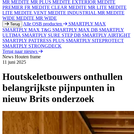
MR
MEDITE MR PLUS
MEDITE EXTERIOR
MEDITE
PREMIER FR
MEDITE CLEAR
MEDITE MR LITE
MEDITE
LITE
MEDITE VENT
MEDITE INDUSTRIAL MR
MEDITE
WIDE
MEDITE MR WIDE
Alle OSB producten
SMARTPLY MAX
Terug
SMARTPLY MAX T&G
SMARTPLY MAX DB
SMARTPLY
ULTIMA
SMARTPLY SURE STEP DB
SMARTPLY AIRTIGHT
SMARTPLY PATTRESS PLUS
SMARTPLY SITEPROTECT
SMARTPLY STRONGDECK
Terug naar nieuws
News
Houten frame
11 juni 2025
Houtskeletbouwers onthullen
belangrijkste pijnpunten in
nieuw Brits onderzoek