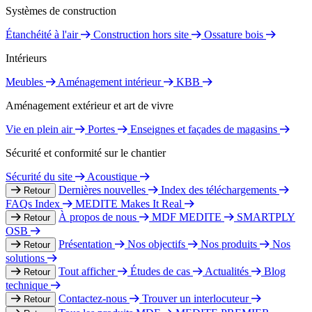
Systèmes de construction
Étanchéité à l'air
Construction hors site
Ossature bois
Intérieurs
Meubles
Aménagement intérieur
KBB
Aménagement extérieur et art de vivre
Vie en plein air
Portes
Enseignes et façades de magasins
Sécurité et conformité sur le chantier
Sécurité du site
Acoustique
Dernières nouvelles
Index des téléchargements
Retour
FAQs Index
MEDITE Makes It Real
À propos de nous
MDF MEDITE
SMARTPLY
Retour
OSB
Présentation
Nos objectifs
Nos produits
Nos
Retour
solutions
Tout afficher
Études de cas
Actualités
Blog
Retour
technique
Contactez-nous
Trouver un interlocuteur
Retour