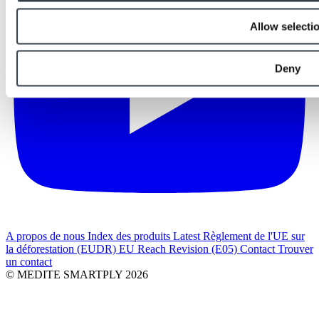
Allow selecti
Deny
A propos de nous
Index des produits
Latest
Règlement de l'UE sur
la déforestation (EUDR)
EU Reach Revision (E05)
Contact
Trouver
un contact
© MEDITE SMARTPLY 2026