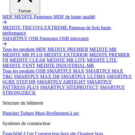
Fermer
MDF MEDITE
Panneaux MDF de haute qualité
MEDITE TRICOYA EXTREME
Panneau de bois haute
performance
SMARTPLY OSB
Panneaux OSB innovants
Tous les produits MDF
MEDITE PREMIER
MEDITE MR
MEDITE MR PLUS
MEDITE EXTERIOR
MEDITE PREMIER
FR
MEDITE CLEAR
MEDITE MR LITE
MEDITE LITE
MEDITE VENT
MEDITE INDUSTRIAL MR
Tous les produits OSB
SMARTPLY MAX
SMARTPLY MAX
T&G
SMARTPLY MAX DB
SMARTPLY ULTIMA
SMARTPLY
SURE STEP DB
SMARTPLY AIRTIGHT
SMARTPLY
PATTRESS PLUS
SMARTPLY SITEPROTECT
SMARTPLY
STRONGDECK
Structure du bâtiment
Plancher
Toiture
Murs
Revêtement à sec
Systèmes de construction
Étanchéité à l'air
Construction hors site
Ossature bois