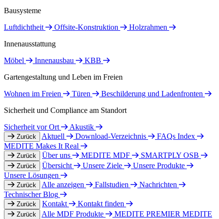
Bausysteme
Luftdichtheit
Offsite-Konstruktion
Holzrahmen
Innenausstattung
Möbel
Innenausbau
KBB
Gartengestaltung und Leben im Freien
Wohnen im Freien
Türen
Beschilderung und Ladenfronten
Sicherheit und Compliance am Standort
Sicherheit vor Ort
Akustik
Aktuell
Download-Verzeichnis
FAQs Index
Zurück
MEDITE Makes It Real
Über uns
MEDITE MDF
SMARTPLY OSB
Zurück
Übersicht
Unsere Ziele
Unsere Produkte
Zurück
Unsere Lösungen
Alle anzeigen
Fallstudien
Nachrichten
Zurück
Technischer Blog
Kontakt
Kontakt finden
Zurück
Alle MDF Produkte
MEDITE PREMIER
MEDITE
Zurück