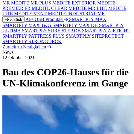
MR
MEDITE MR PLUS
MEDITE EXTERIOR
MEDITE
PREMIER FR
MEDITE CLEAR
MEDITE MR LITE
MEDITE
LITE
MEDITE VENT
MEDITE INDUSTRIAL MR
Alle OSB Produkte
SMARTPLY MAX
Zurück
SMARTPLY MAX T&G
SMARTPLY MAX DB
SMARTPLY
ULTIMA
SMARTPLY SURE STEP DB
SMARTPLY AIRTIGHT
SMARTPLY PATTRESS PLUS
SMARTPLY SITEPROTECT
SMARTPLY STRONGDECK
Zurück zu Neuigkeiten
News
12 Oktober 2021
Bau des COP26-Hauses für die
UN-Klimakonferenz im Gange