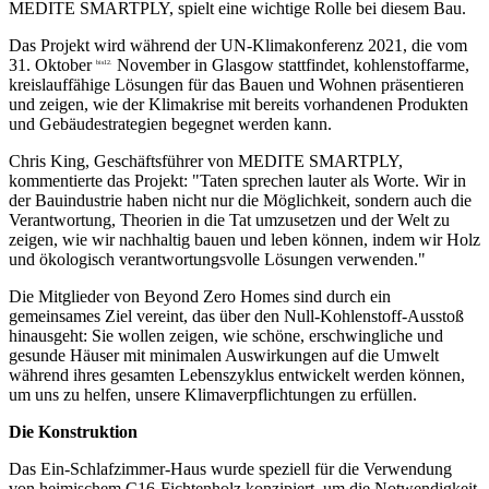
MEDITE SMARTPLY, spielt eine wichtige Rolle bei diesem Bau.
Das Projekt wird während der UN-Klimakonferenz 2021, die vom
31. Oktober
November in Glasgow stattfindet, kohlenstoffarme,
bis
12.
kreislauffähige Lösungen für das Bauen und Wohnen präsentieren
und zeigen, wie der Klimakrise mit bereits vorhandenen Produkten
und Gebäudestrategien begegnet werden kann.
Chris King, Geschäftsführer von MEDITE SMARTPLY,
kommentierte das Projekt: "Taten sprechen lauter als Worte. Wir in
der Bauindustrie haben nicht nur die Möglichkeit, sondern auch die
Verantwortung, Theorien in die Tat umzusetzen und der Welt zu
zeigen, wie wir nachhaltig bauen und leben können, indem wir Holz
und ökologisch verantwortungsvolle Lösungen verwenden."
Die Mitglieder von Beyond Zero Homes sind durch ein
gemeinsames Ziel vereint, das über den Null-Kohlenstoff-Ausstoß
hinausgeht: Sie wollen zeigen, wie schöne, erschwingliche und
gesunde Häuser mit minimalen Auswirkungen auf die Umwelt
während ihres gesamten Lebenszyklus entwickelt werden können,
um uns zu helfen, unsere Klimaverpflichtungen zu erfüllen.
Die Konstruktion
Das Ein-Schlafzimmer-Haus wurde speziell für die Verwendung
von heimischem C16-Fichtenholz konzipiert, um die Notwendigkeit