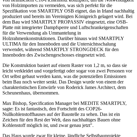
von Holzimporten zu vermeiden, was sich perfekt für die
Spezifikation von SMARTPLY OSB eignet, das in Irland nachhaltig
produziert und bereits im Vereinigten Königreich gelagert wird. Bei
dem Bau wird SMARTPLY PROPASSIV eingesetzt, eine OSB-
Platte mit integrierter Dampfsperre und Luftschrankeigenschaften
für die Verwendung als Ummantelung in
Holzrahmenkonstruktionen. Darüber hinaus wird SMARTPLY
ULTIMA für den Innenboden und die Untersichtsschalung
verwendet, während SMARTPLY STRONGDECK für den
Innenboden des Zwischengeschosses eingesetzt wird.
Die Konstruktion basiert auf einem Raster von 1,2 m, so dass sie
leicht verkleidet und vorgefertigt oder sogar von zwei Personen vor
Ort selbst gebaut werden kann, was die potenziellen Emissionen
beim Bau noch weiter senkt. Das Design wurde von einem der
charakteristischen Entwürfe von Roderick James Architect, dem
Scheunenhaus, übernommen.
Max Bishop, Specification Manager bei MEDITE SMARTPLY,
sagte: Es ist fantastisch, den Fortschritt des COP26-
Nullkohlenstoffhauses auf der Baustelle zu sehen. Das ist ein
Zeichen für den Rest der Welt, dass nachhaltiges Bauen ohne
Kohlenstoff möglich ist, und zwar genau jetzt".
Das Haus wurde zwar für kleine, ländliche Selbstbauprojekte