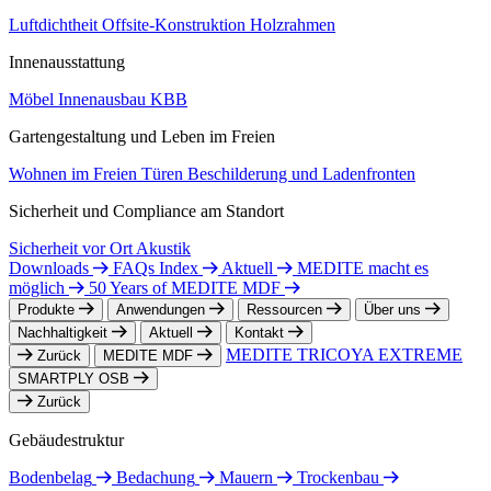
Luftdichtheit
Offsite-Konstruktion
Holzrahmen
Innenausstattung
Möbel
Innenausbau
KBB
Gartengestaltung und Leben im Freien
Wohnen im Freien
Türen
Beschilderung und Ladenfronten
Sicherheit und Compliance am Standort
Sicherheit vor Ort
Akustik
Downloads
FAQs Index
Aktuell
MEDITE macht es
möglich
50 Years of MEDITE MDF
Produkte
Anwendungen
Ressourcen
Über uns
Nachhaltigkeit
Aktuell
Kontakt
MEDITE TRICOYA EXTREME
Zurück
MEDITE MDF
SMARTPLY OSB
Zurück
Gebäudestruktur
Bodenbelag
Bedachung
Mauern
Trockenbau