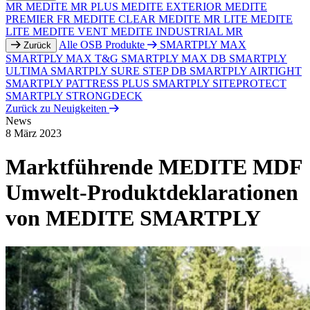
MR
MEDITE MR PLUS
MEDITE EXTERIOR
MEDITE
PREMIER FR
MEDITE CLEAR
MEDITE MR LITE
MEDITE
LITE
MEDITE VENT
MEDITE INDUSTRIAL MR
Alle OSB Produkte
SMARTPLY MAX
Zurück
SMARTPLY MAX T&G
SMARTPLY MAX DB
SMARTPLY
ULTIMA
SMARTPLY SURE STEP DB
SMARTPLY AIRTIGHT
SMARTPLY PATTRESS PLUS
SMARTPLY SITEPROTECT
SMARTPLY STRONGDECK
Zurück zu Neuigkeiten
News
8 März 2023
Marktführende MEDITE MDF
Umwelt-Produktdeklarationen
von MEDITE SMARTPLY