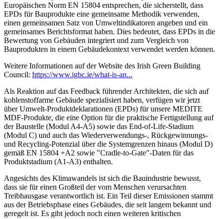
Europäischen Norm EN 15804 entsprechen, die sicherstellt, dass
EPDs für Bauprodukte eine gemeinsame Methodik verwenden,
einen gemeinsamen Satz von Umweltindikatoren angeben und ein
gemeinsames Berichtsformat haben. Dies bedeutet, dass EPDs in die
Bewertung von Gebäuden integriert und zum Vergleich von
Bauprodukten in einem Gebäudekontext verwendet werden können.
Weitere Informationen auf der Website des Irish Green Building
Council:
https://www.igbc.ie/what-is-an...
Als Reaktion auf das Feedback führender Architekten, die sich auf
kohlenstoffarme Gebäude spezialisiert haben, verfügen wir jetzt
über Umwelt-Produktdeklarationen (EPDs) für unsere MEDITE
MDF-Produkte, die eine Option für die praktische Fertigstellung auf
der Baustelle (Modul A4-A5) sowie das End-of-Life-Stadium
(Modul C) und auch das Wiederverwendungs-, Rückgewinnungs-
und Recycling-Potenzial über die Systemgrenzen hinaus (Modul D)
gemäß EN 15804 +A2 sowie "Cradle-to-Gate"-Daten für das
Produktstadium (A1-A3) enthalten.
Angesichts des Klimawandels ist sich die Bauindustrie bewusst,
dass sie für einen Großteil der vom Menschen verursachten
Treibhausgase verantwortlich ist. Ein Teil dieser Emissionen stammt
aus der Betriebsphase eines Gebäudes, die seit langem bekannt und
geregelt ist. Es gibt jedoch noch einen weiteren kritischen