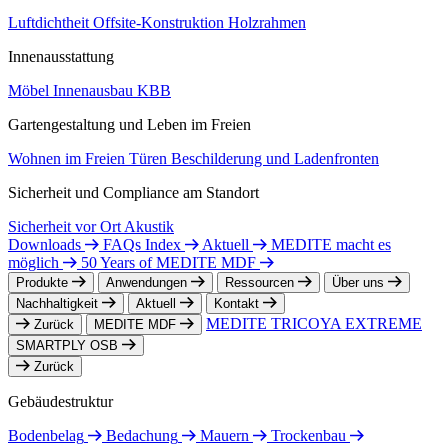
Luftdichtheit
Offsite-Konstruktion
Holzrahmen
Innenausstattung
Möbel
Innenausbau
KBB
Gartengestaltung und Leben im Freien
Wohnen im Freien
Türen
Beschilderung und Ladenfronten
Sicherheit und Compliance am Standort
Sicherheit vor Ort
Akustik
Downloads
FAQs Index
Aktuell
MEDITE macht es
möglich
50 Years of MEDITE MDF
Produkte
Anwendungen
Ressourcen
Über uns
Nachhaltigkeit
Aktuell
Kontakt
MEDITE TRICOYA EXTREME
Zurück
MEDITE MDF
SMARTPLY OSB
Zurück
Gebäudestruktur
Bodenbelag
Bedachung
Mauern
Trockenbau