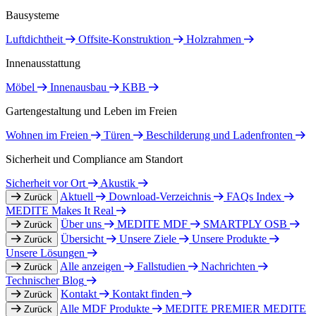
Bausysteme
Luftdichtheit
Offsite-Konstruktion
Holzrahmen
Innenausstattung
Möbel
Innenausbau
KBB
Gartengestaltung und Leben im Freien
Wohnen im Freien
Türen
Beschilderung und Ladenfronten
Sicherheit und Compliance am Standort
Sicherheit vor Ort
Akustik
Aktuell
Download-Verzeichnis
FAQs Index
Zurück
MEDITE Makes It Real
Über uns
MEDITE MDF
SMARTPLY OSB
Zurück
Übersicht
Unsere Ziele
Unsere Produkte
Zurück
Unsere Lösungen
Alle anzeigen
Fallstudien
Nachrichten
Zurück
Technischer Blog
Kontakt
Kontakt finden
Zurück
Alle MDF Produkte
MEDITE PREMIER
MEDITE
Zurück