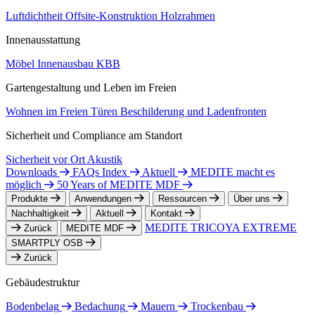
Luftdichtheit
Offsite-Konstruktion
Holzrahmen
Innenausstattung
Möbel
Innenausbau
KBB
Gartengestaltung und Leben im Freien
Wohnen im Freien
Türen
Beschilderung und Ladenfronten
Sicherheit und Compliance am Standort
Sicherheit vor Ort
Akustik
Downloads
FAQs Index
Aktuell
MEDITE macht es
möglich
50 Years of MEDITE MDF
Produkte
Anwendungen
Ressourcen
Über uns
Nachhaltigkeit
Aktuell
Kontakt
MEDITE TRICOYA EXTREME
Zurück
MEDITE MDF
SMARTPLY OSB
Zurück
Gebäudestruktur
Bodenbelag
Bedachung
Mauern
Trockenbau