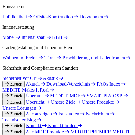
Bausysteme
Luftdichtheit
Offsite-Konstruktion
Holzrahmen
Innenausstattung
Möbel
Innenausbau
KBB
Gartengestaltung und Leben im Freien
Wohnen im Freien
Türen
Beschilderung und Ladenfronten
Sicherheit und Compliance am Standort
Sicherheit vor Ort
Akustik
Aktuell
Download-Verzeichnis
FAQs Index
Zurück
MEDITE Makes It Real
Über uns
MEDITE MDF
SMARTPLY OSB
Zurück
Übersicht
Unsere Ziele
Unsere Produkte
Zurück
Unsere Lösungen
Alle anzeigen
Fallstudien
Nachrichten
Zurück
Technischer Blog
Kontakt
Kontakt finden
Zurück
Alle MDF Produkte
MEDITE PREMIER
MEDITE
Zurück