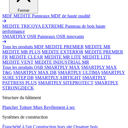
Fermer
MDF MEDITE
Panneaux MDF de haute qualité
MEDITE TRICOYA EXTREME
Panneau de bois haute
performance
SMARTPLY OSB
Panneaux OSB innovants
Tous les produits MDF
MEDITE PREMIER
MEDITE MR
MEDITE MR PLUS
MEDITE EXTERIOR
MEDITE PREMIER
FR
MEDITE CLEAR
MEDITE MR LITE
MEDITE LITE
MEDITE VENT
MEDITE INDUSTRIAL MR
Tous les produits OSB
SMARTPLY MAX
SMARTPLY MAX
T&G
SMARTPLY MAX DB
SMARTPLY ULTIMA
SMARTPLY
SURE STEP DB
SMARTPLY AIRTIGHT
SMARTPLY
PATTRESS PLUS
SMARTPLY SITEPROTECT
SMARTPLY
STRONGDECK
Structure du bâtiment
Plancher
Toiture
Murs
Revêtement à sec
Systèmes de construction
Étanchéité à l'air
Construction hors site
Ossature bois