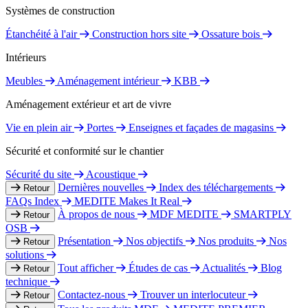
Systèmes de construction
Étanchéité à l'air
Construction hors site
Ossature bois
Intérieurs
Meubles
Aménagement intérieur
KBB
Aménagement extérieur et art de vivre
Vie en plein air
Portes
Enseignes et façades de magasins
Sécurité et conformité sur le chantier
Sécurité du site
Acoustique
Dernières nouvelles
Index des téléchargements
Retour
FAQs Index
MEDITE Makes It Real
À propos de nous
MDF MEDITE
SMARTPLY
Retour
OSB
Présentation
Nos objectifs
Nos produits
Nos
Retour
solutions
Tout afficher
Études de cas
Actualités
Blog
Retour
technique
Contactez-nous
Trouver un interlocuteur
Retour