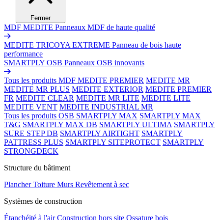
Fermer
MDF MEDITE
Panneaux MDF de haute qualité
MEDITE TRICOYA EXTREME
Panneau de bois haute
performance
SMARTPLY OSB
Panneaux OSB innovants
Tous les produits MDF
MEDITE PREMIER
MEDITE MR
MEDITE MR PLUS
MEDITE EXTERIOR
MEDITE PREMIER
FR
MEDITE CLEAR
MEDITE MR LITE
MEDITE LITE
MEDITE VENT
MEDITE INDUSTRIAL MR
Tous les produits OSB
SMARTPLY MAX
SMARTPLY MAX
T&G
SMARTPLY MAX DB
SMARTPLY ULTIMA
SMARTPLY
SURE STEP DB
SMARTPLY AIRTIGHT
SMARTPLY
PATTRESS PLUS
SMARTPLY SITEPROTECT
SMARTPLY
STRONGDECK
Structure du bâtiment
Plancher
Toiture
Murs
Revêtement à sec
Systèmes de construction
Étanchéité à l'air
Construction hors site
Ossature bois