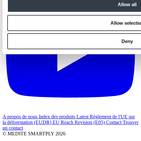
Allow all
Allow selecti
Deny
A propos de nous
Index des produits
Latest
Règlement de l'UE sur
la déforestation (EUDR)
EU Reach Revision (E05)
Contact
Trouver
un contact
© MEDITE SMARTPLY 2026