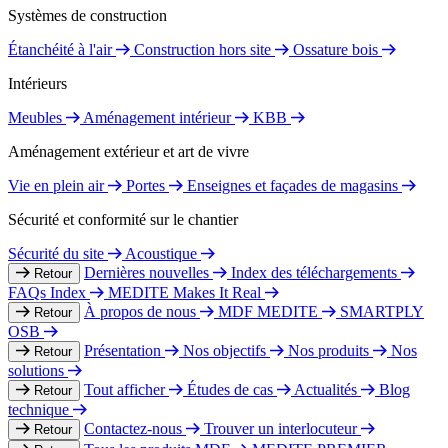
Systèmes de construction
Étanchéité à l'air
Construction hors site
Ossature bois
Intérieurs
Meubles
Aménagement intérieur
KBB
Aménagement extérieur et art de vivre
Vie en plein air
Portes
Enseignes et façades de magasins
Sécurité et conformité sur le chantier
Sécurité du site
Acoustique
Dernières nouvelles
Index des téléchargements
Retour
FAQs Index
MEDITE Makes It Real
À propos de nous
MDF MEDITE
SMARTPLY
Retour
OSB
Présentation
Nos objectifs
Nos produits
Nos
Retour
solutions
Tout afficher
Études de cas
Actualités
Blog
Retour
technique
Contactez-nous
Trouver un interlocuteur
Retour