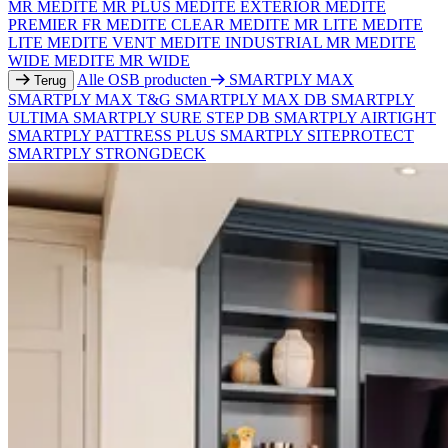
MR
MEDITE MR PLUS
MEDITE EXTERIOR
MEDITE
PREMIER FR
MEDITE CLEAR
MEDITE MR LITE
MEDITE
LITE
MEDITE VENT
MEDITE INDUSTRIAL MR
MEDITE
WIDE
MEDITE MR WIDE
Alle OSB producten
SMARTPLY MAX
Terug
SMARTPLY MAX T&G
SMARTPLY MAX DB
SMARTPLY
ULTIMA
SMARTPLY SURE STEP DB
SMARTPLY AIRTIGHT
SMARTPLY PATTRESS PLUS
SMARTPLY SITEPROTECT
SMARTPLY STRONGDECK