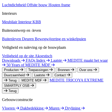
Luchtdichtheid
Offsite bouw
Houten frame
Interieurs
Meubilair
Interieur
KBB
Buitenontwerp en -leven
Buitenleven
Deuren
Bewegwijzering en winkelpuien
Veiligheid en naleving op de bouwplaats
Veiligheid op de site
Akoestisch
Downloads
FAQs Index
Laatste
MEDITE maakt het waar
50 Years of MEDITE MDF
Producten
Toepassingen
Bronnen
Over ons
Duurzaamheid
Laatste
Contact
MEDITE TRICOYA EXTREME
Terug
MEDITE MDF
SMARTPLY OSB
Terug
Gebouwconstructie
Vloeren
Dakbedekking
Muren
Drylining