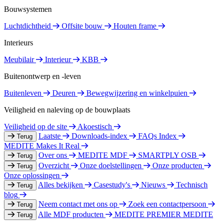
Bouwsystemen
Luchtdichtheid
Offsite bouw
Houten frame
Interieurs
Meubilair
Interieur
KBB
Buitenontwerp en -leven
Buitenleven
Deuren
Bewegwijzering en winkelpuien
Veiligheid en naleving op de bouwplaats
Veiligheid op de site
Akoestisch
Laatste
Downloads-index
FAQs Index
Terug
MEDITE Makes It Real
Over ons
MEDITE MDF
SMARTPLY OSB
Terug
Overzicht
Onze doelstellingen
Onze producten
Terug
Onze oplossingen
Alles bekijken
Casestudy's
Nieuws
Technisch
Terug
blog
Neem contact met ons op
Zoek een contactpersoon
Terug
Alle MDF producten
MEDITE PREMIER
MEDITE
Terug