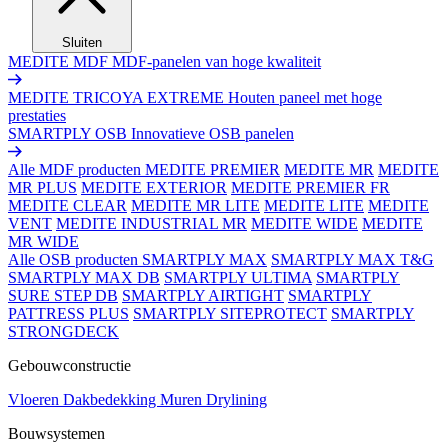
Sluiten
MEDITE MDF
MDF-panelen van hoge kwaliteit
MEDITE TRICOYA EXTREME
Houten paneel met hoge
prestaties
SMARTPLY OSB
Innovatieve OSB panelen
Alle MDF producten
MEDITE PREMIER
MEDITE MR
MEDITE
MR PLUS
MEDITE EXTERIOR
MEDITE PREMIER FR
MEDITE CLEAR
MEDITE MR LITE
MEDITE LITE
MEDITE
VENT
MEDITE INDUSTRIAL MR
MEDITE WIDE
MEDITE
MR WIDE
Alle OSB producten
SMARTPLY MAX
SMARTPLY MAX T&G
SMARTPLY MAX DB
SMARTPLY ULTIMA
SMARTPLY
SURE STEP DB
SMARTPLY AIRTIGHT
SMARTPLY
PATTRESS PLUS
SMARTPLY SITEPROTECT
SMARTPLY
STRONGDECK
Gebouwconstructie
Vloeren
Dakbedekking
Muren
Drylining
Bouwsystemen