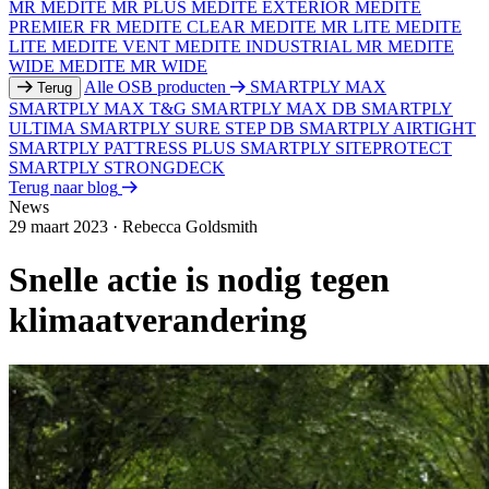
MR
MEDITE MR PLUS
MEDITE EXTERIOR
MEDITE
PREMIER FR
MEDITE CLEAR
MEDITE MR LITE
MEDITE
LITE
MEDITE VENT
MEDITE INDUSTRIAL MR
MEDITE
WIDE
MEDITE MR WIDE
Alle OSB producten
SMARTPLY MAX
Terug
SMARTPLY MAX T&G
SMARTPLY MAX DB
SMARTPLY
ULTIMA
SMARTPLY SURE STEP DB
SMARTPLY AIRTIGHT
SMARTPLY PATTRESS PLUS
SMARTPLY SITEPROTECT
SMARTPLY STRONGDECK
Terug naar blog
News
29 maart 2023
·
Rebecca Goldsmith
Snelle actie is nodig tegen
klimaatverandering