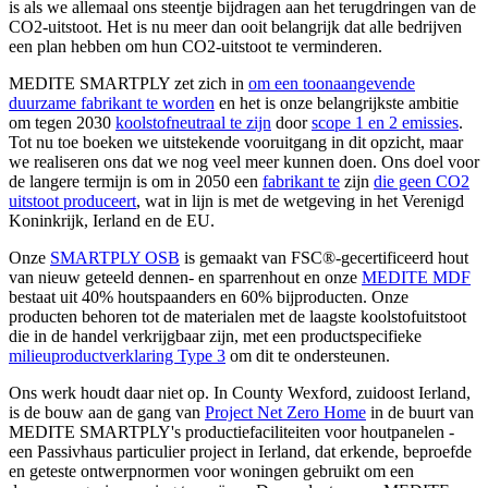
is als we allemaal ons steentje bijdragen aan het terugdringen van de
CO2-uitstoot. Het is nu meer dan ooit belangrijk dat alle bedrijven
een plan hebben om hun CO2-uitstoot te verminderen.
MEDITE SMARTPLY zet zich in
om een toonaangevende
duurzame fabrikant te worden
en het is onze belangrijkste ambitie
om tegen 2030
koolstofneutraal te zijn
door
scope 1 en 2 emissies
.
Tot nu toe boeken we uitstekende vooruitgang in dit opzicht, maar
we realiseren ons dat we nog veel meer kunnen doen. Ons doel voor
de langere termijn is om in 2050 een
fabrikant te
zijn
die geen CO2
uitstoot produceert
, wat in lijn is met de wetgeving in het Verenigd
Koninkrijk, Ierland en de EU.
Onze
SMARTPLY OSB
is gemaakt van FSC®-gecertificeerd hout
van nieuw geteeld dennen- en sparrenhout en onze
MEDITE MDF
bestaat uit 40% houtspaanders en 60% bijproducten. Onze
producten behoren tot de materialen met de laagste koolstofuitstoot
die in de handel verkrijgbaar zijn, met een productspecifieke
milieuproductverklaring Type 3
om dit te ondersteunen.
Ons werk houdt daar niet op. In County Wexford, zuidoost Ierland,
is de bouw aan de gang van
Project Net Zero Home
in de buurt van
MEDITE SMARTPLY's productiefaciliteiten voor houtpanelen -
een Passivhaus particulier project in Ierland, dat erkende, beproefde
en geteste ontwerpnormen voor woningen gebruikt om een