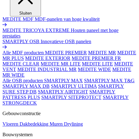
Sluiten
MEDITE MDF
MDF-panelen van hoge kwaliteit
MEDITE TRICOYA EXTREME
Houten paneel met hoge
prestaties
SMARTPLY OSB
Innovatieve OSB panelen
Alle MDF producten
MEDITE PREMIER
MEDITE MR
MEDITE
MR PLUS
MEDITE EXTERIOR
MEDITE PREMIER FR
MEDITE CLEAR
MEDITE MR LITE
MEDITE LITE
MEDITE
VENT
MEDITE INDUSTRIAL MR
MEDITE WIDE
MEDITE
MR WIDE
Alle OSB producten
SMARTPLY MAX
SMARTPLY MAX T&G
SMARTPLY MAX DB
SMARTPLY ULTIMA
SMARTPLY
SURE STEP DB
SMARTPLY AIRTIGHT
SMARTPLY
PATTRESS PLUS
SMARTPLY SITEPROTECT
SMARTPLY
STRONGDECK
Gebouwconstructie
Vloeren
Dakbedekking
Muren
Drylining
Bouwsystemen