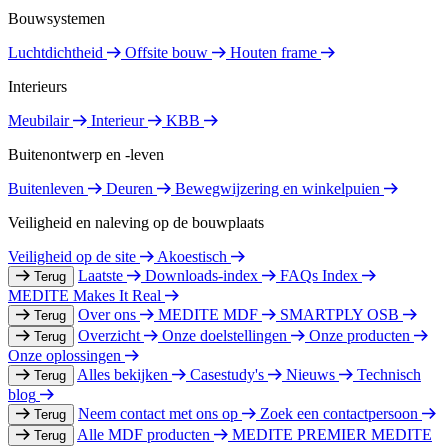
Bouwsystemen
Luchtdichtheid
Offsite bouw
Houten frame
Interieurs
Meubilair
Interieur
KBB
Buitenontwerp en -leven
Buitenleven
Deuren
Bewegwijzering en winkelpuien
Veiligheid en naleving op de bouwplaats
Veiligheid op de site
Akoestisch
Laatste
Downloads-index
FAQs Index
Terug
MEDITE Makes It Real
Over ons
MEDITE MDF
SMARTPLY OSB
Terug
Overzicht
Onze doelstellingen
Onze producten
Terug
Onze oplossingen
Alles bekijken
Casestudy's
Nieuws
Technisch
Terug
blog
Neem contact met ons op
Zoek een contactpersoon
Terug
Alle MDF producten
MEDITE PREMIER
MEDITE
Terug