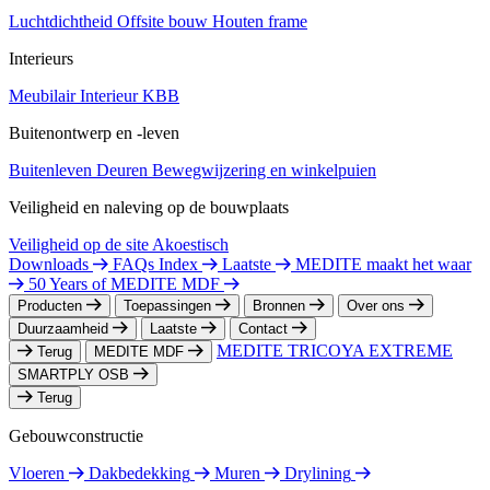
Luchtdichtheid
Offsite bouw
Houten frame
Interieurs
Meubilair
Interieur
KBB
Buitenontwerp en -leven
Buitenleven
Deuren
Bewegwijzering en winkelpuien
Veiligheid en naleving op de bouwplaats
Veiligheid op de site
Akoestisch
Downloads
FAQs Index
Laatste
MEDITE maakt het waar
50 Years of MEDITE MDF
Producten
Toepassingen
Bronnen
Over ons
Duurzaamheid
Laatste
Contact
MEDITE TRICOYA EXTREME
Terug
MEDITE MDF
SMARTPLY OSB
Terug
Gebouwconstructie
Vloeren
Dakbedekking
Muren
Drylining