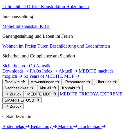
Luftdichtheit
Offsite-Konstruktion
Holzrahmen
Innenausstattung
Möbel
Innenausbau
KBB
Gartengestaltung und Leben im Freien
Wohnen im Freien
Türen
Beschilderung und Ladenfronten
Sicherheit und Compliance am Standort
Sicherheit vor Ort
Akustik
Downloads
FAQs Index
Aktuell
MEDITE macht es
möglich
50 Years of MEDITE MDF
Produkte
Anwendungen
Ressourcen
Über uns
Nachhaltigkeit
Aktuell
Kontakt
MEDITE TRICOYA EXTREME
Zurück
MEDITE MDF
SMARTPLY OSB
Zurück
Gebäudestruktur
Bodenbelag
Bedachung
Mauern
Trockenbau