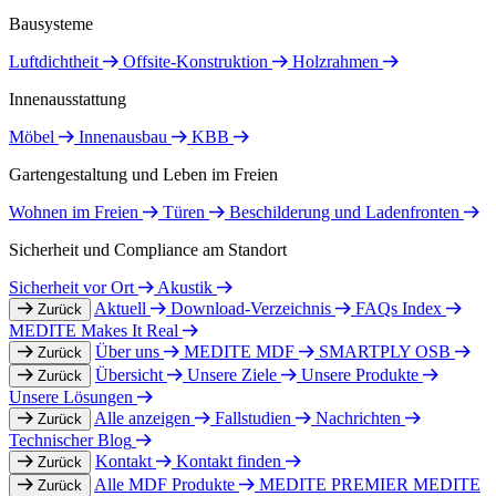
Bausysteme
Luftdichtheit
Offsite-Konstruktion
Holzrahmen
Innenausstattung
Möbel
Innenausbau
KBB
Gartengestaltung und Leben im Freien
Wohnen im Freien
Türen
Beschilderung und Ladenfronten
Sicherheit und Compliance am Standort
Sicherheit vor Ort
Akustik
Aktuell
Download-Verzeichnis
FAQs Index
Zurück
MEDITE Makes It Real
Über uns
MEDITE MDF
SMARTPLY OSB
Zurück
Übersicht
Unsere Ziele
Unsere Produkte
Zurück
Unsere Lösungen
Alle anzeigen
Fallstudien
Nachrichten
Zurück
Technischer Blog
Kontakt
Kontakt finden
Zurück
Alle MDF Produkte
MEDITE PREMIER
MEDITE
Zurück