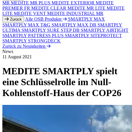
MR
MEDITE MR PLUS
MEDITE EXTERIOR
MEDITE
PREMIER FR
MEDITE CLEAR
MEDITE MR LITE
MEDITE
LITE
MEDITE VENT
MEDITE INDUSTRIAL MR
Alle OSB Produkte
SMARTPLY MAX
Zurück
SMARTPLY MAX T&G
SMARTPLY MAX DB
SMARTPLY
ULTIMA
SMARTPLY SURE STEP DB
SMARTPLY AIRTIGHT
SMARTPLY PATTRESS PLUS
SMARTPLY SITEPROTECT
SMARTPLY STRONGDECK
Zurück zu Neuigkeiten
News
11 August 2021
MEDITE SMARTPLY spielt
eine Schlüsselrolle im Null-
Kohlenstoff-Haus der COP26