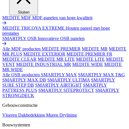
Sluiten
MEDITE MDF
MDF-panelen van hoge kwaliteit
MEDITE TRICOYA EXTREME
Houten paneel met hoge
prestaties
SMARTPLY OSB
Innovatieve OSB panelen
Alle MDF producten
MEDITE PREMIER
MEDITE MR
MEDITE
MR PLUS
MEDITE EXTERIOR
MEDITE PREMIER FR
MEDITE CLEAR
MEDITE MR LITE
MEDITE LITE
MEDITE
VENT
MEDITE INDUSTRIAL MR
MEDITE WIDE
MEDITE
MR WIDE
Alle OSB producten
SMARTPLY MAX
SMARTPLY MAX T&G
SMARTPLY MAX DB
SMARTPLY ULTIMA
SMARTPLY
SURE STEP DB
SMARTPLY AIRTIGHT
SMARTPLY
PATTRESS PLUS
SMARTPLY SITEPROTECT
SMARTPLY
STRONGDECK
Gebouwconstructie
Vloeren
Dakbedekking
Muren
Drylining
Bouwsystemen