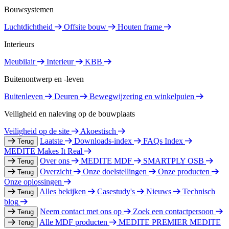
Bouwsystemen
Luchtdichtheid
Offsite bouw
Houten frame
Interieurs
Meubilair
Interieur
KBB
Buitenontwerp en -leven
Buitenleven
Deuren
Bewegwijzering en winkelpuien
Veiligheid en naleving op de bouwplaats
Veiligheid op de site
Akoestisch
Laatste
Downloads-index
FAQs Index
Terug
MEDITE Makes It Real
Over ons
MEDITE MDF
SMARTPLY OSB
Terug
Overzicht
Onze doelstellingen
Onze producten
Terug
Onze oplossingen
Alles bekijken
Casestudy's
Nieuws
Technisch
Terug
blog
Neem contact met ons op
Zoek een contactpersoon
Terug
Alle MDF producten
MEDITE PREMIER
MEDITE
Terug