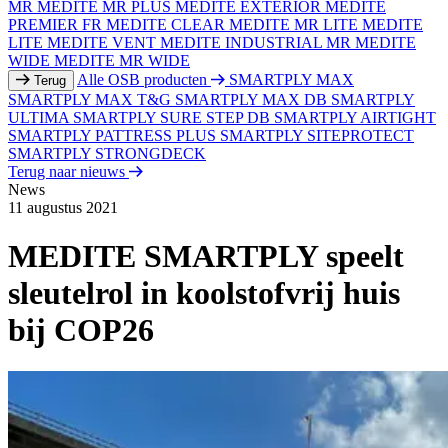
MR
MEDITE MR PLUS
MEDITE EXTERIOR
MEDITE
PREMIER FR
MEDITE CLEAR
MEDITE MR LITE
MEDITE
LITE
MEDITE VENT
MEDITE INDUSTRIAL MR
MEDITE
WIDE
MEDITE MR WIDE
Alle OSB producten
SMARTPLY MAX
Terug
SMARTPLY MAX T&G
SMARTPLY MAX DB
SMARTPLY
ULTIMA
SMARTPLY SURE STEP DB
SMARTPLY AIRTIGHT
SMARTPLY PATTRESS PLUS
SMARTPLY SITEPROTECT
SMARTPLY STRONGDECK
Terug naar nieuws
News
11 augustus 2021
MEDITE SMARTPLY speelt
sleutelrol in koolstofvrij huis
bij COP26