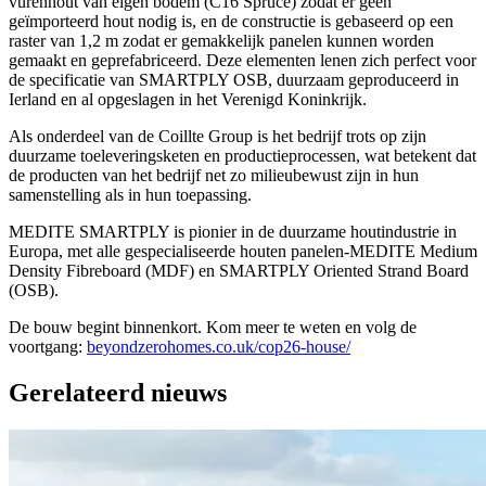
vurenhout van eigen bodem (C16 Spruce) zodat er geen
geïmporteerd hout nodig is, en de constructie is gebaseerd op een
raster van 1,2 m zodat er gemakkelijk panelen kunnen worden
gemaakt en geprefabriceerd. Deze elementen lenen zich perfect voor
de specificatie van SMARTPLY OSB, duurzaam geproduceerd in
Ierland en al opgeslagen in het Verenigd Koninkrijk.
Als onderdeel van de Coillte Group is het bedrijf trots op zijn
duurzame toeleveringsketen en productieprocessen, wat betekent dat
de producten van het bedrijf net zo milieubewust zijn in hun
samenstelling als in hun toepassing.
MEDITE SMARTPLY is pionier in de duurzame houtindustrie in
Europa, met alle gespecialiseerde houten panelen-MEDITE Medium
Density Fibreboard (MDF) en SMARTPLY Oriented Strand Board
(OSB).
De bouw begint binnenkort. Kom meer te weten en volg de
voortgang:
beyondzerohomes.co.uk/cop26-house/
Gerelateerd nieuws