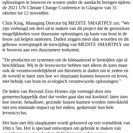
oplossingen in bouwen en wonen onder de aandacht brengen tijdens
de 2021 UN Climate Change Conference in Glasgow van 31
oktober tot 12 november.
Chris King, Managing Director bij MEDITE SMARTPLY zei: "We
zijn verheugd om deel uit te maken van dit project dat de grenzeloze
mogelijkheden voor duurzame oplossingen op basis van hout in de
bouw zal helpen aantonen. Daden zeggen meer dan woorden en dit
gebouw weerspiegelt de toewijding van MEDITE SMARTPLY om
te bouwen aan een duurzamere toekomst.
"De producten en systemen om de klimaatnood te bestrijden zijn al
beschikbaar. Wij in de bouwsector hebben niet alleen de kans maar
ook de verantwoordelijkheid om theorieën in daden om te zetten en
de wereld te laten zien hoe we duurzaam kunnen bouwen en leven,
met behulp van hout en ecologisch verantwoorde oplossingen."
De leden van Beyond Zero Homes zijn verenigd door een
gemeenschappelijk doel dat verder gaat dan nul koolstof: laten zien
hoe mooie, betaalbare, gezonde huizen kunnen worden ontwikkeld
met een minimale impact op het milieu, gedurende hun hele
levenscyclus.
Het huis met één slaapkamer wordt gebouwd op een voetafdruk van
10m x 5m. Het is speciaal ontworpen om gebruik te maken van