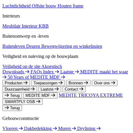
Luchtdichtheid
Offsite bouw
Houten frame
Interieurs
Meubilair
Interieur
KBB
Buitenontwerp en -leven
Buitenleven
Deuren
Bewegwijzering en winkelpuien
Veiligheid en naleving op de bouwplaats
Veiligheid op de site
Akoestisch
Downloads
FAQs Index
Laatste
MEDITE maakt het waar
50 Years of MEDITE MDF
Producten
Toepassingen
Bronnen
Over ons
Duurzaamheid
Laatste
Contact
MEDITE TRICOYA EXTREME
Terug
MEDITE MDF
SMARTPLY OSB
Terug
Gebouwconstructie
Vloeren
Dakbedekking
Muren
Drylining